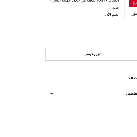
هذه.
وز
انضم الآن
غير متوفر
وصف
فاصيل