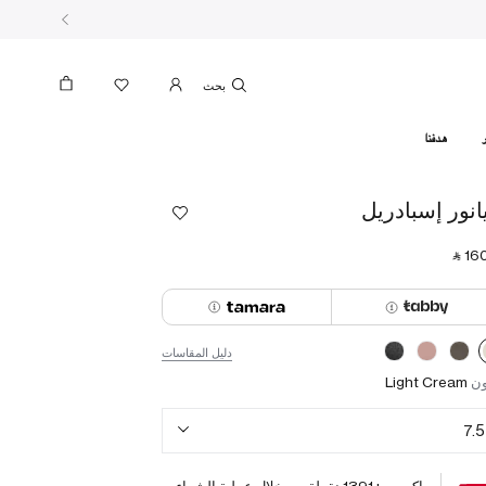
بحث
هدفنا
يانور إسبادريل
‎ ⃁ ⁦160
دليل المقاسات
ون
Light Cream
7.5
اكسب +
1391
نقطة من خلال عملية الشراء