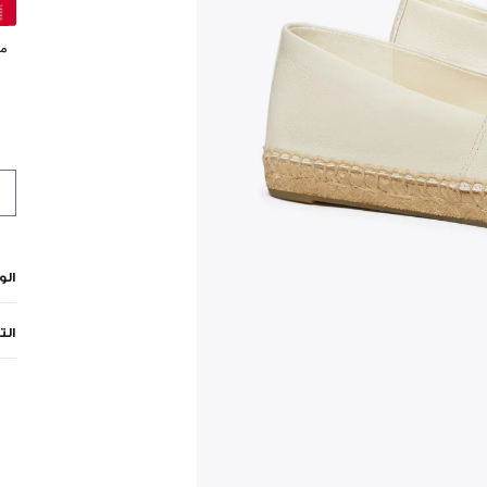
مي
ال
الت