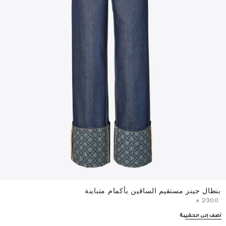
بنطال جينز مستقيم الساقين بأكمام متباينة
‎ ⃁ ⁦2300⁩ ‎
أضف إلى الحقيبة