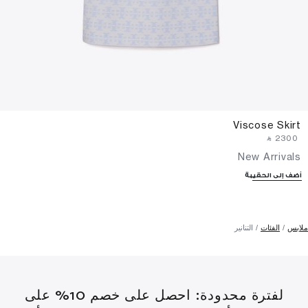
Viscose Skirt
‎ ⃁ ⁦2300⁩ ‎
New Arrivals
أضف إلى الحقيبة
ملابس
الفئات
التنانير
لفترة محدودة: احصل على خصم 10% على