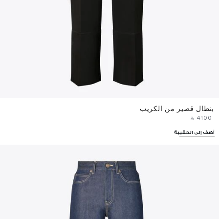
بنطال قصير من الكريب
‎ ⃁ ⁦4100⁩ ‎
أضف إلى الحقيبة