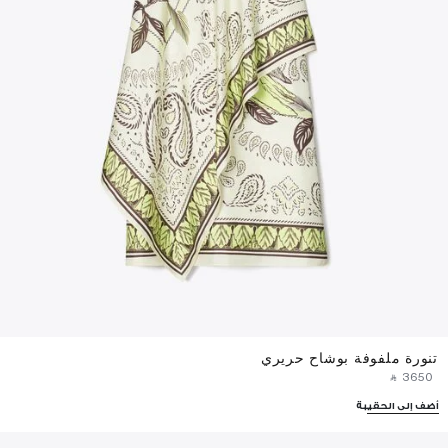
تنورة ملفوفة بوشاح حريري
‎ ⃁ ⁦3650⁩ ‎
أضف إلى الحقيبة