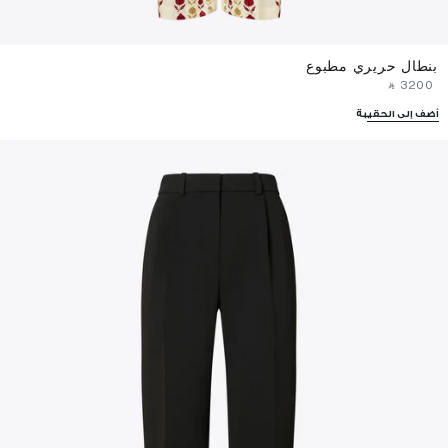
بنطال حريري مطبوع
‎ ⃁ ⁦3200⁩ ‎
أضف إلى الحقيبة