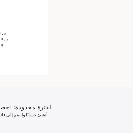
من ال
من 9 صباحًا إلى 9 مساءً
(800) 1181818
لفترة محدودة: احصل على خصم 10% على طلبك الأول ب
أنشئ حسابًا وانضم إلى قا