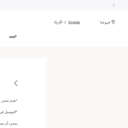
الْعَرَبيّة
English
فروعنا
الجديد
*نقدم شحن قياس
*التوصيل في 
بمجرد أن يصب