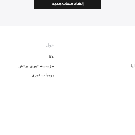
إنشاء حساب جديد
حول
عنّا
يا
مؤسسة توري برتش
يوميات توري