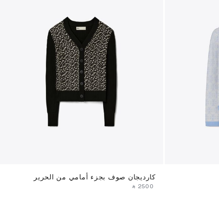
كارديجان صوف بجزء أمامي من الحرير
‎ ⃁ ⁦2500⁩ ‎