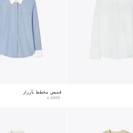
قميص مخطط بأزرار
‎ ⃁ ⁦2300⁩ ‎