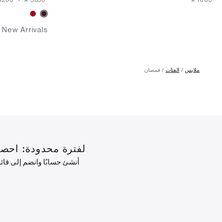
⁦3200⁩ ‎
-
‎ ⃁ ⁦3650⁩ ‎
‎ ⃁ ⁦1080⁩ ‎
New Arrivals
ملابس
الفئات
قمصان
لفترة محدودة: احصل على خصم 10% على طلبك الأول ب
أنشئ حسابًا وانضم إلى قا