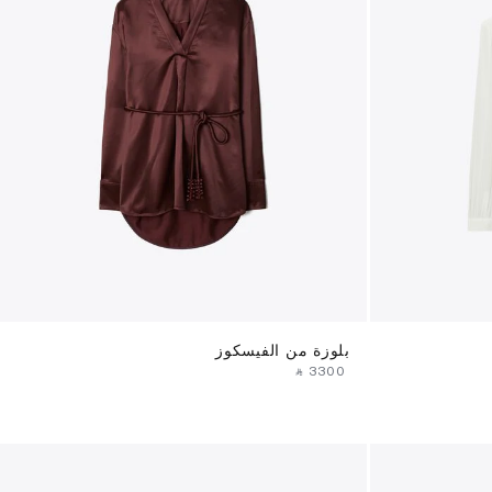
بلوزة من الفيسكوز
‎ ⃁ ⁦3300⁩ ‎