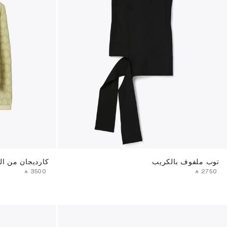
توب ملفوف بالكريب
كارديجان من ال
‎ ⃁ ⁦3500⁩ ‎
‎ ⃁ ⁦2750⁩ ‎