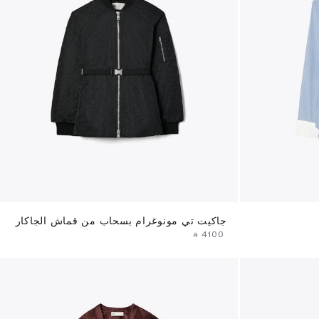
جاكيت تي مونوغرام بسحاب من قماش الجاكار
‎ ⃁ ⁦4100⁩ ‎