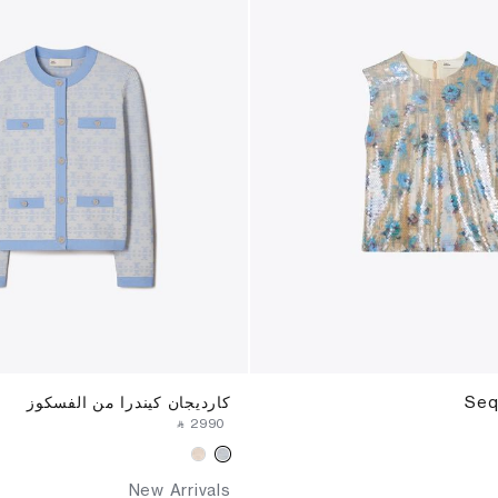
Seq
كارديجان كيندرا من الفسكوز
‎ ⃁ ⁦2990⁩ ‎
New Arrivals