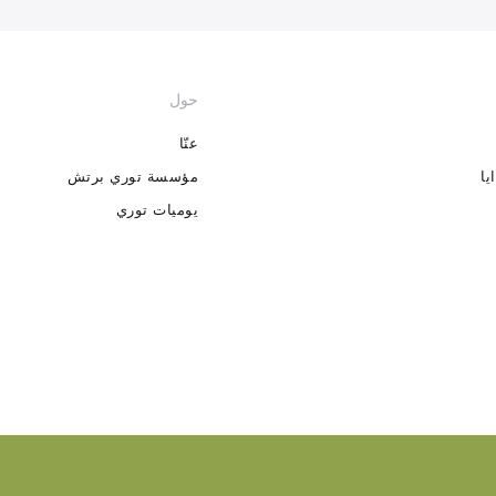
حول
عنّا
يا
مؤسسة توري برتش
يوميات توري