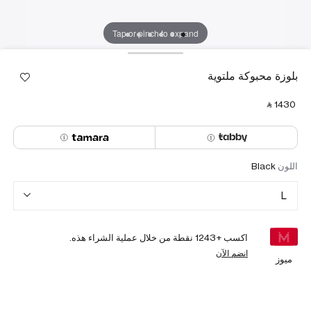
Tap or pinch to expand
بلوزة محبوكة ملتوية
‎ ⃁ ⁦1430⁩ ‎
اللون
Black
L
اكسب +
1243
نقطة من خلال عملية الشراء هذه.
انضم الآن
ميوز