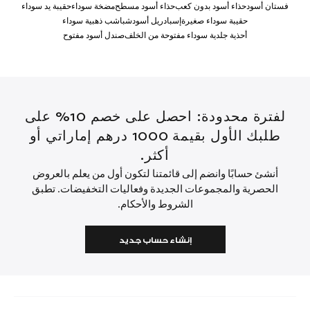
فستان أسود
حذاء أسود بدون كعب
حذاء أسود مسطح
مضخة سوداء
حقيبة يد سوداء
حقيبة سوداء صغيرة
إسبادريل أسود
شباشب ذهبية سوداء
أحذية جلدية سوداء مفتوحة من الخلف
صندل أسود مفتوح
لفترة محدودة: احصل على خصم 10% على
طلبك الأول بقيمة 1000 درهم إماراتي أو
أكثر.
أنشئ حسابًا وانضم إلى قائمتنا لتكون أول من يعلم بالعروض
الحصرية والمجموعات الجديدة وفعاليات التخفيضات. تطبق
الشروط والأحكام.
إنشاء حساب جديد