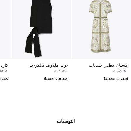
فستان قطني بسحاب
توب ملفوف بالكريب
كارد
3500⁩ ‎
‎ ⃁ ⁦2750⁩ ‎
‎ ⃁ ⁦3200⁩ ‎
أضف إلى الحقيبة
أضف إلى الحقيبة
أضف إل
التوصيات