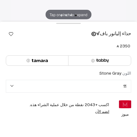
Tap or pinch to expand
حذاء إليانور باف√©
‎ ⃁ ⁦2350⁩ ‎
اللون
Stone Gray
11
اكسب +
2043
نقطة من خلال عملية الشراء هذه.
انضم الآن
ميوز