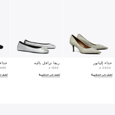
حذاء إليانور
ريفا ترافل باليه
حذاء 
1480⁩ ‎
‎ ⃁ ⁦1550⁩ ‎
‎ ⃁ ⁦2400⁩ ‎
أضف إلى الحقيبة
أضف إلى الحقيبة
أضف إل