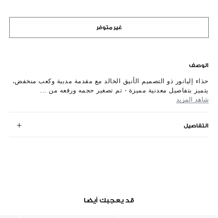
غير متوفر
الوصف
حذاء إليانور ذو التصميم الأنيق الخالد مع مقدمة مدببة وكعب منخفض،
يتميز بتفاصيل معدنية مميزة - تم تصغير حجمه ورفعه من ...
شاهد المزيد
التفاصيل
قد يعجبك أيضا