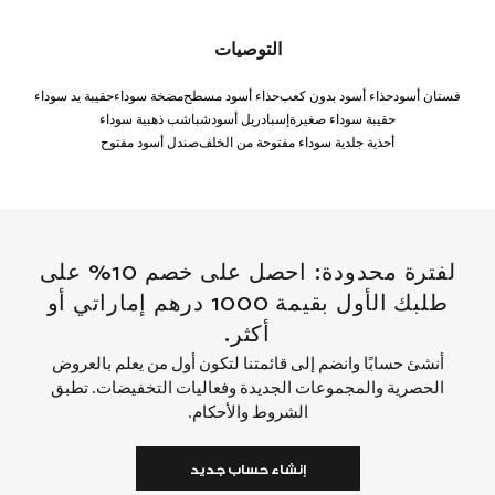
التوصيات
فستان أسود
حذاء أسود بدون كعب
حذاء أسود مسطح
مضخة سوداء
حقيبة يد سوداء
حقيبة سوداء صغيرة
إسبادريل أسود
شباشب ذهبية سوداء
أحذية جلدية سوداء مفتوحة من الخلف
صندل أسود مفتوح
لفترة محدودة: احصل على خصم 10% على
طلبك الأول بقيمة 1000 درهم إماراتي أو
أكثر.
أنشئ حسابًا وانضم إلى قائمتنا لتكون أول من يعلم بالعروض
الحصرية والمجموعات الجديدة وفعاليات التخفيضات. تطبق
الشروط والأحكام.
إنشاء حساب جديد