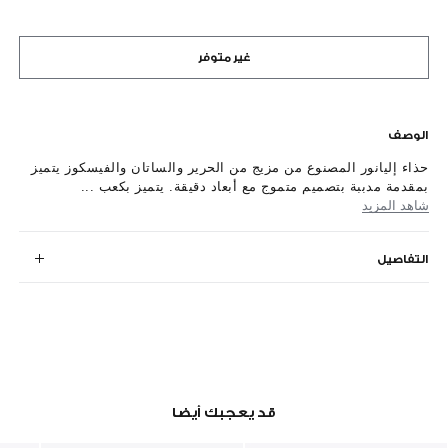
غير متوفر
الوصف
حذاء إليانور المصنوع من مزيج من الحرير والساتان والفيسكوز يتميز
بمقدمة مدببة بتصميم متموج مع أبعاد دقيقة. يتميز بكعب ...
شاهد المزيد
التفاصيل
قد يعجبك أيضا