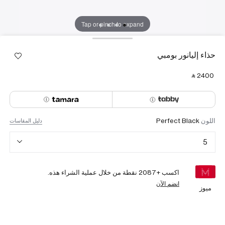
Tap or pinch to expand
حذاء إليانور بومبي
‎ ⃁ ⁦2400⁩ ‎
اللون
Perfect Black
دليل المقاسات
5
اكسب +
2087
نقطة من خلال عملية الشراء هذه.
انضم الآن
ميوز