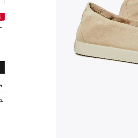
مي
ال
الت