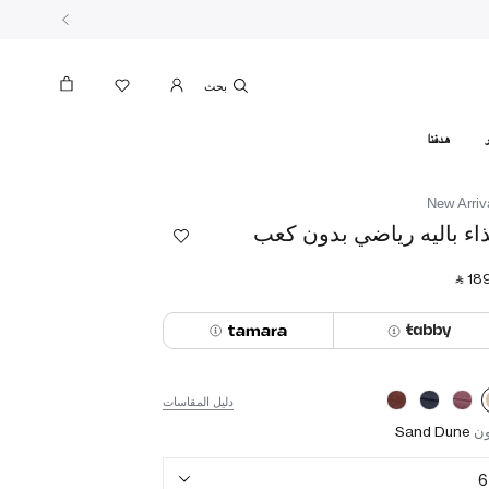
بحث
هدفنا
New Arriv
اء باليه رياضي بدون كعب
‎ ⃁ ⁦189
دليل المقاسات
ون
Sand Dune
6