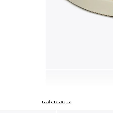
قد يعجبك أيضا