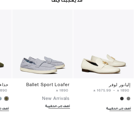
قد يعجبك أيضا
إليانور لوفر
Ballet Sport Loafer
حذاء 
⁦1890⁩ ‎
‎ ⃁ ⁦1890⁩ ‎
‎ ⃁ ⁦1675.99⁩ ‎
-
‎ ⃁ ⁦1890⁩ ‎
New Arrivals
أضف إلى الحقيبة
أضف إلى الحقيبة
أضف إل