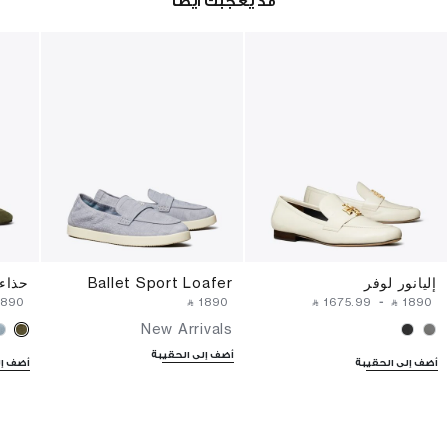
قد يعجبك أيضا
إليانور لوفر
Ballet Sport Loafer
حذاء 
⁦1890⁩ ‎
‎ ⃁ ⁦1890⁩ ‎
‎ ⃁ ⁦1675.99⁩ ‎
-
‎ ⃁ ⁦1890⁩ ‎
New Arrivals
أضف إلى الحقيبة
أضف إلى الحقيبة
أضف إل