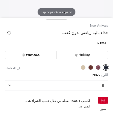
Tap or pinch to expand
New Arrivals
حذاء باليه رياضي بدون كعب
‎ ⃁ ⁦1850⁩ ‎
دليل المقاسات
اللون
Navy
9
اكسب +
1609
نقطة من خلال عملية الشراء هذه.
انضم الآن
ميوز