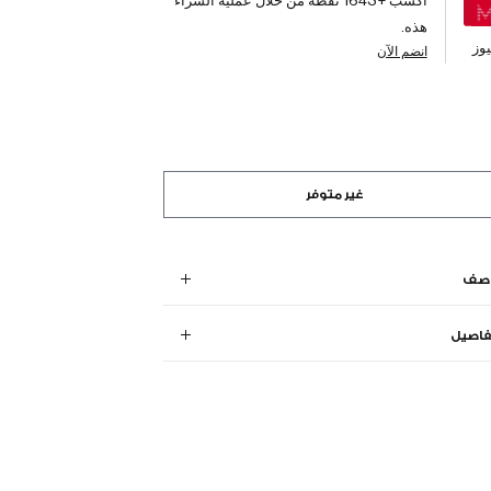
هذه.
وز
انضم الآن
غير متوفر
وصف
فاصيل