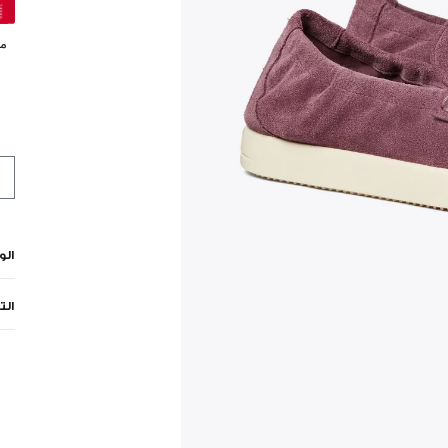
مي
ال
الت