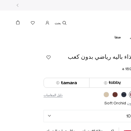
بحث
هدفنا
اء باليه رياضي بدون كعب
‎ ⃁ ⁦189
دليل المقاسات
ون
Soft Orchid
10
اكسب +
1643
نقطة من خلال عملية الشراء