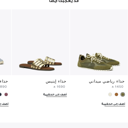
قد يعجبك أيضا
حذاء رياضي ميداني
حذاء إينيس
حذاء 
⁦1890⁩ ‎
‎ ⃁ ⁦1690⁩ ‎
‎ ⃁ ⁦1450⁩ ‎
أضف إلى الحقيبة
أضف إلى الحقيبة
أضف إل