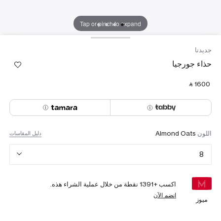
Tap or pinch to expand
جديدنا
حذاء جورجيا
‎ ⃁ ⁦1600⁩ ‎
اللون
Almond Oats
دليل المقاسات
8
اكسب +
1391
نقطة من خلال عملية الشراء هذه.
انضم الآن
ميوز