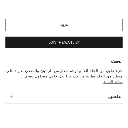
قريبا
JOIN THE WAITLIST
الوصف
جزء علوي من الجلد اللامع لوحة شعار من الراتينج والمعدن نعل داخلي
مبطن من الجلد بطانة من جلد نابا نعل جلدي مصقول يتضم...
شاهد المزيد
التفاصيل