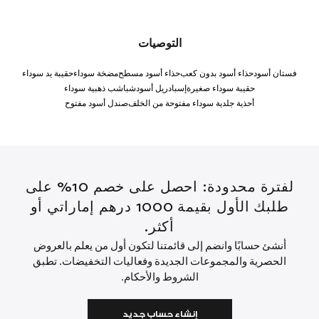
التوصيات
فستان أسود
حذاء أسود بدون كعب
حذاء أسود مسطح
مضخة سوداء
حقيبة يد سوداء
حقيبة سوداء صغيرة
إسبادريل أسود
شباشب ذهبية سوداء
أحذية جلدية سوداء مفتوحة من الخلف
صندل أسود مفتوح
لفترة محدودة: احصل على خصم 10% على
طلبك الأول بقيمة 1000 درهم إماراتي أو
أكثر.
أنشئ حسابًا وانضم إلى قائمتنا لتكون أول من يعلم بالعروض
الحصرية والمجموعات الجديدة وفعاليات التخفيضات. تطبق
الشروط والأحكام.
إنشاء حساب جديد