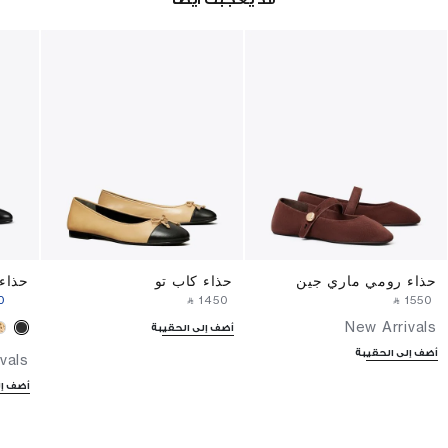
حذاء رومي ماري جين
حذاء كاب تو
حذاء 
⁩ ‎
‎ ⃁ ⁦1450⁩ ‎
‎ ⃁ ⁦1550⁩ ‎
New Arrivals
أضف إلى الحقيبة
أضف إلى الحقيبة
vals
أضف إل