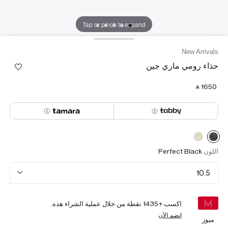
Tap or pinch to expand
New Arrivals
حذاء رومي ماري جين
‎ ⃁ ⁦1650⁩ ‎
اللون
Perfect Black
10.5
اكسب +
1435
نقطة من خلال عملية الشراء هذه.
انضم الآن
ميوز