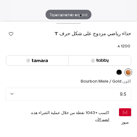
Tap or pinch to expand
حذاء رياضي مزدوج على شكل حرف T
‎ ⃁ ⁦1200⁩ ‎
اللون
Bourbon Miele / Gold
9.5
اكسب +
1043
نقطة من خلال عملية الشراء هذه.
انضم الآن
ميوز