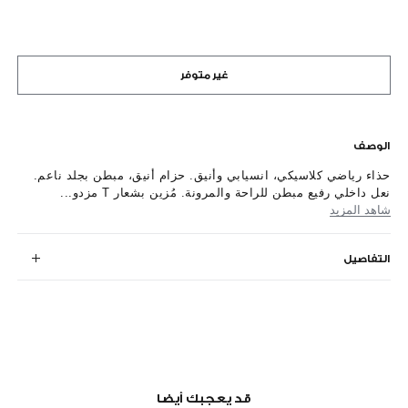
غير متوفر
الوصف
حذاء رياضي كلاسيكي، انسيابي وأنيق. حزام أنيق، مبطن بجلد ناعم.
نعل داخلي رفيع مبطن للراحة والمرونة. مُزين بشعار T مزدو...
شاهد المزيد
التفاصيل
قد يعجبك أيضا