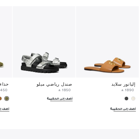
إليانور سلايد
صندل رياضي ميلو
حذاء
⁦1450⁩ ‎
‎ ⃁ ⁦1850⁩ ‎
‎ ⃁ ⁦1890⁩ ‎
أضف إلى الحقيبة
أضف إلى الحقيبة
أضف إل