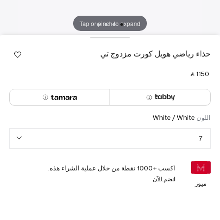
Tap or pinch to expand
حذاء رياضي هويل كورت مزدوج تي
‎ ⃁ ⁦1150⁩ ‎
اللون
White / White
7
اكسب +
1000
نقطة من خلال عملية الشراء هذه.
انضم الآن
ميوز