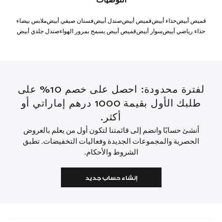
التوصيات
قميص أبيض
حذاء أبيض
قميص أبيض
صندل أبيض
فستان صيفي أبيض
ملابس بيضاء
حذاء رياضي أبيض
سوار أبيض
قميص أبيض يسمح بمرور الهواء
صندل جلدي أبيض
لفترة محدودة: احصل على خصم 10% على
طلبك الأول بقيمة 1000 درهم إماراتي أو
أكثر.
أنشئ حسابًا وانضم إلى قائمتنا لتكون أول من يعلم بالعروض
الحصرية والمجموعات الجديدة وفعاليات التخفيضات. تطبق
الشروط والأحكام.
إنشاء حساب جديد