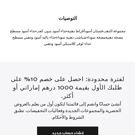
التوصيات
مجموعة الذهب
فستان أسود
أقراط ذهبية
حذاء أسود بدون كعب
حذاء أسود مسطح
مضخة ذهبية
مضخة سوداء
شباشب ذهبية سوداء
حذاء باليه أسود وذهبي مسطح
حذاء لوفر كلاسيكي أسود وذهبي
لفترة محدودة: احصل على خصم 10% على
طلبك الأول بقيمة 1000 درهم إماراتي أو
أكثر.
أنشئ حسابًا وانضم إلى قائمتنا لتكون أول من يعلم بالعروض
الحصرية والمجموعات الجديدة وفعاليات التخفيضات. تطبق
الشروط والأحكام.
إنشاء حساب جديد