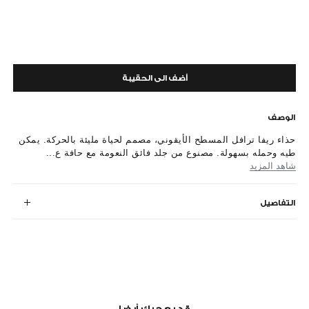
أضف الى الحقيبة
الوصف
حذاء ريفا ترافل المسطح الأيقوني، مصمم لحياة مليئة بالحركة. يمكن
طيه وحمله بسهولة. مصنوع من جلد فائق النعومة مع حافة ع...
شاهد المزيد
التفاصيل
قد يعجبك أيضا