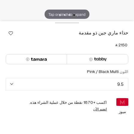
Tap or pinch to expand
حذاء ماري جين ذو مقدمة
‎ ⃁ ⁦2150⁩ ‎
اللون
Pink / Black Multi
9.5
اكسب +
1870
نقطة من خلال عملية الشراء هذه.
انضم الآن
ميوز