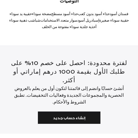
التوصيات
فستان أسود
حذاء أسود بدون كعب
حذاء أسود مسطح
مضخة سوداء
حقيبة يد سوداء
حقيبة سوداء صغيرة
إسبادريل أسود
سوار متعدد الاستخدامات
شباشب ذهبية سوداء
أحذية جلدية سوداء مفتوحة من الخلف
لفترة محدودة: احصل على خصم 10% على
طلبك الأول بقيمة 1000 درهم إماراتي أو
أكثر.
أنشئ حسابًا وانضم إلى قائمتنا لتكون أول من يعلم بالعروض
الحصرية والمجموعات الجديدة وفعاليات التخفيضات. تطبق
الشروط والأحكام.
إنشاء حساب جديد