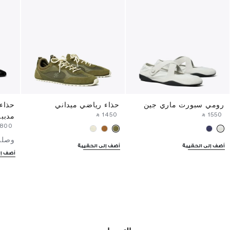
رومي سبورت ماري جين
حذاء رياضي ميداني
حذاء
‎ ⃁ ⁦1450⁩ ‎
‎ ⃁ ⁦1550⁩ ‎
مدببة
1800⁩ ‎
وصلت
أضف إلى الحقيبة
أضف إلى الحقيبة
أضف إل