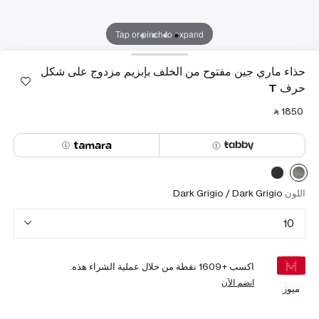
Tap or pinch to expand
حذاء ماري جين مفتوح من الخلف بإبزيم مزدوج على شكل
حرف T
‎ ⃁ ⁦1850⁩ ‎
اللون
Dark Grigio / Dark Grigio
10
اكسب +
1609
نقطة من خلال عملية الشراء هذه.
انضم الآن
ميوز