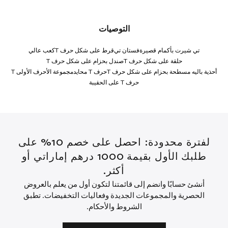
التوصيات
تي شيرت بأكمام قصيرة
فستان تي
قرط على شكل حرف T
كعب عالي
حلقة على شكل حرف T
صندل بحزام على شكل حرف T
أحذية باليه مسطحة بحزام على شكل حرف T
حرف T محايد
مجموعة الأحرف الأولى T
حرف T على الحقيبة
لفترة محدودة: احصل على خصم 10% على
طلبك الأول بقيمة 1000 درهم إماراتي أو
أكثر.
أنشئ حسابًا وانضم إلى قائمتنا لتكون أول من يعلم بالعروض
الحصرية والمجموعات الجديدة وفعاليات التخفيضات. تطبق
الشروط والأحكام.