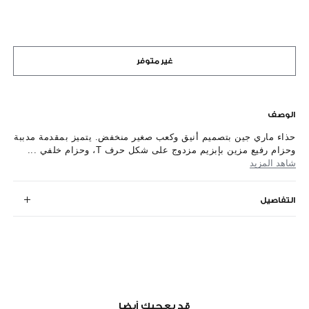
غير متوفر
الوصف
حذاء ماري جين بتصميم أنيق وكعب صغير منخفض. يتميز بمقدمة مدببة
وحزام رفيع مزين بإبزيم مزدوج على شكل حرف T، وحزام خلفي ...
شاهد المزيد
التفاصيل
قد يعجبك أيضا