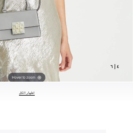
٦
|
٤
Hover to zoom
اظهار الكل