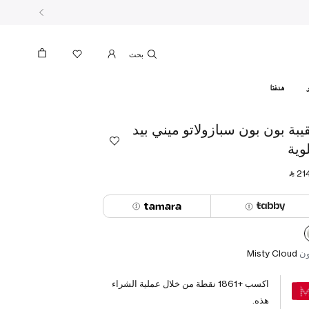
بحث
هدفنا
يبة بون بون سبازولاتو ميني بيد
وية
‎ ⃁ ⁦214
ون
Misty Cloud
اكسب +
1861
نقطة من خلال عملية الشراء
هذه.