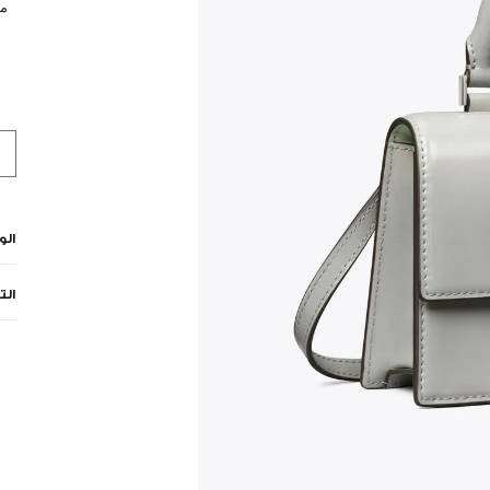
مي
ال
الت