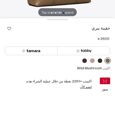
Tap or pinch to expand
حقيبة بيري
‎ ⃁ ⁦2600⁩ ‎
اللون
Wild Mushroom
اكسب +
2261
نقطة من خلال عملية الشراء هذه.
انضم الآن
ميوز