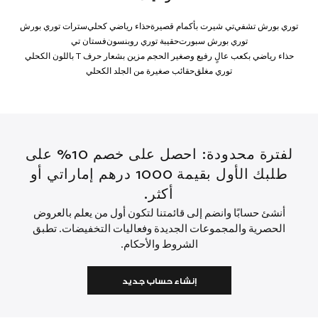
توري بورش تشفي
تي شيرت بأكمام قصيرة
حذاء رياضي كحلي
سترات توري بورش
توري بورش سبورت
حقيبة توري روبنسون
فستان تي
حذاء رياضي بكعب عالٍ رفيع وصغير الحجم مزين بشعار حرف T باللون الكحلي
توري مغلق
حقائب صغيرة من الجلد الكحلي
لفترة محدودة: احصل على خصم 10% على
طلبك الأول بقيمة 1000 درهم إماراتي أو
أكثر.
أنشئ حسابًا وانضم إلى قائمتنا لتكون أول من يعلم بالعروض
الحصرية والمجموعات الجديدة وفعاليات التخفيضات. تطبق
الشروط والأحكام.
إنشاء حساب جديد