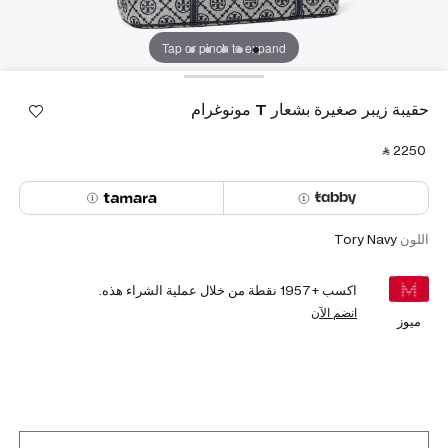
Tap or pinch to expand
حقيبة زيبر صغيرة بشعار T مونوغرام
‎ ⃁ ⁦2250⁩ ‎
اللون
Tory Navy
اكسب +
1957
نقطة من خلال عملية الشراء هذه.
انضم الآن
ميوز