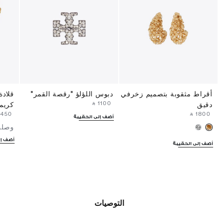
أقراط مثقوبة بتصميم زخرفي
دبوس اللؤلؤ "رقصة القمر"
قلادة
‎ ⃁ ⁦1100⁩ ‎
دقيق
كريم
⁦1450⁩ ‎
‎ ⃁ ⁦1800⁩ ‎
أضف إلى الحقيبة
وصلت
أضف إل
أضف إلى الحقيبة
التوصيات