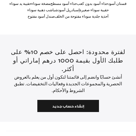
فستان أسود
حذاء أسود بدون كعب
حذاء أسود مسطح
مضخة سوداء
حقيبة يد سوداء
حقيبة سوداء صغيرة
إسبادريل أسود
شباشب ذهبية سوداء
أحذية جلدية سوداء مفتوحة من الخلف
صندل أسود مفتوح
لفترة محدودة: احصل على خصم 10% على
طلبك الأول بقيمة 1000 درهم إماراتي أو
أكثر.
أنشئ حسابًا وانضم إلى قائمتنا لتكون أول من يعلم بالعروض
الحصرية والمجموعات الجديدة وفعاليات التخفيضات. تطبق
الشروط والأحكام.
إنشاء حساب جديد