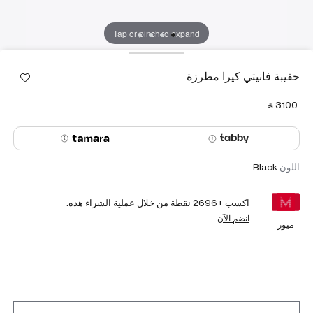
Tap or pinch to expand
حقيبة فانيتي كيرا مطرزة
‎ ⃁ ⁦3100⁩ ‎
اللون
Black
اكسب +
2696
نقطة من خلال عملية الشراء هذه.
انضم الآن
ميوز