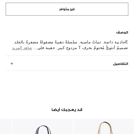
غير متوفر
الوصف
Eجاذبية دائمة. ثنياتٌ ماسية. سلسلةٌ ذهبيةٌ مصقولةٌ مضفرةٌ بالجلد.
تصميمٌ أنثويٌّ مُختومٌ بحرف T مزدوج كبير. حقيبة فلي...
شاهد المزيد
التفاصيل
قد يعجبك أيضا