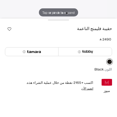
Tap or pinch to expand
حقيبة فليمنج الناعمة
‎ ⃁ ⁦2490⁩ ‎
اللون
Black
اكسب +
2165
نقطة من خلال عملية الشراء هذه.
انضم الآن
ميوز