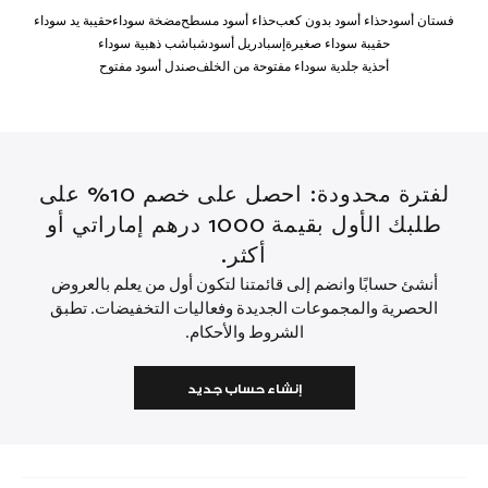
فستان أسود
حذاء أسود بدون كعب
حذاء أسود مسطح
مضخة سوداء
حقيبة يد سوداء
حقيبة سوداء صغيرة
إسبادريل أسود
شباشب ذهبية سوداء
أحذية جلدية سوداء مفتوحة من الخلف
صندل أسود مفتوح
لفترة محدودة: احصل على خصم 10% على
طلبك الأول بقيمة 1000 درهم إماراتي أو
أكثر.
أنشئ حسابًا وانضم إلى قائمتنا لتكون أول من يعلم بالعروض
الحصرية والمجموعات الجديدة وفعاليات التخفيضات. تطبق
الشروط والأحكام.
إنشاء حساب جديد