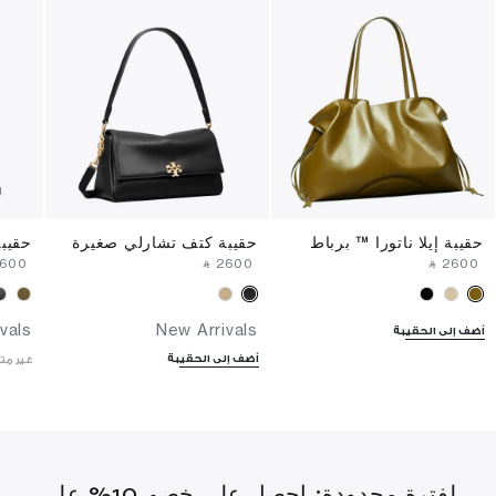
حقيبة إيلا ناتورا ™ برباط
حقيبة كتف تشارلي صغيرة
حقيب
2600⁩ ‎
‎ ⃁ ⁦2600⁩ ‎
‎ ⃁ ⁦2600⁩ ‎
vals
New Arrivals
أضف إلى الحقيبة
أضف إلى الحقيبة
غير مت
لفترة محدودة: احصل على خصم 10% على