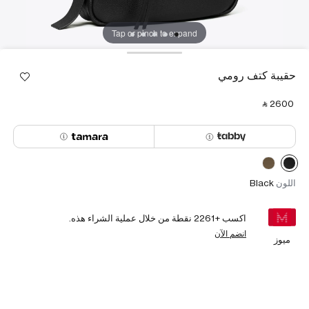
Tap or pinch to expand
حقيبة كتف رومي
‎ ⃁ ⁦2600⁩ ‎
اللون
Black
اكسب +
2261
نقطة من خلال عملية الشراء هذه.
انضم الآن
ميوز