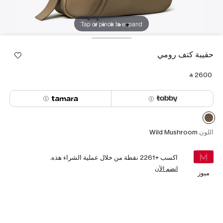
Tap or pinch to expand
حقيبة كتف رومي
‎ ⃁ ⁦2600⁩ ‎
اللون
Wild Mushroom
اكسب +
2261
نقطة من خلال عملية الشراء هذه.
انضم الآن
ميوز