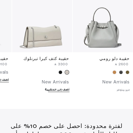
حقيبة دلو رومي
حقيبة كتف كيرا تيرنلوك
حقيب
3100⁩ ‎
‎ ⃁ ⁦3300⁩ ‎
‎ ⃁ ⁦2600⁩ ‎
vals
أضف إل
New Arrivals
New Arrivals
أضف إلى الحقيبة
غير متوفر
لفترة محدودة: احصل على خصم 10% على