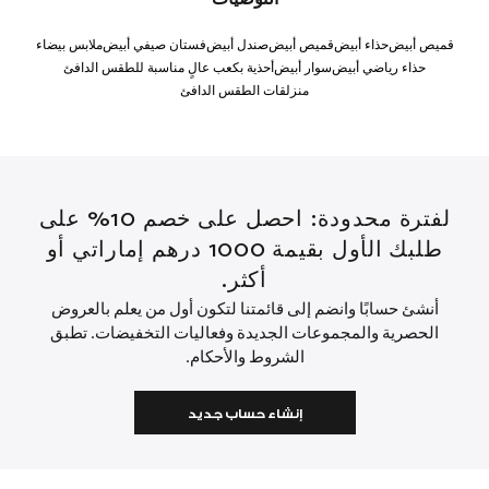
قميص أبيض
حذاء أبيض
قميص أبيض
صندل أبيض
فستان صيفي أبيض
ملابس بيضاء
حذاء رياضي أبيض
سوار أبيض
أحذية بكعب عالٍ مناسبة للطقس الدافئ
منزلقات الطقس الدافئ
لفترة محدودة: احصل على خصم 10% على
طلبك الأول بقيمة 1000 درهم إماراتي أو
أكثر.
أنشئ حسابًا وانضم إلى قائمتنا لتكون أول من يعلم بالعروض
الحصرية والمجموعات الجديدة وفعاليات التخفيضات. تطبق
الشروط والأحكام.
إنشاء حساب جديد