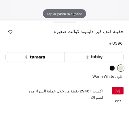
Tap or pinch to expand
حقيبة كتف كيرا دايموند كوالت صغيرة
‎ ⃁ ⁦3390⁩ ‎
اللون
Warm White
اكسب +
2948
نقطة من خلال عملية الشراء هذه.
انضم الآن
ميوز