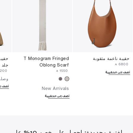
حقيبة ناعمة مثقوبة
T Monogram Fringed
حقيبة
‎ ⃁ ⁦6800⁩ ‎
Oblong Scarf
جلد ا
5200⁩ ‎
‎ ⃁ ⁦1550⁩ ‎
أضف إلى الحقيبة
وصلت
أضف إل
New Arrivals
أضف إلى الحقيبة
لفترة محدودة: احصل على خصم 10% على