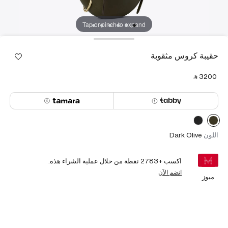
Tap or pinch to expand
حقيبة كروس مثقوبة
‎ ⃁ ⁦3200⁩ ‎
اللون
Dark Olive
اكسب +
2783
نقطة من خلال عملية الشراء هذه.
انضم الآن
ميوز