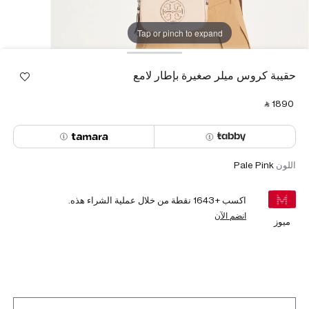
Tap or pinch to expand
حقيبة كروس ميلر صغيرة بإطار لامع
‎ ⃁ ⁦1890⁩ ‎
اللون
Pale Pink
اكسب +
1643
نقطة من خلال عملية الشراء هذه.
انضم الآن
ميوز