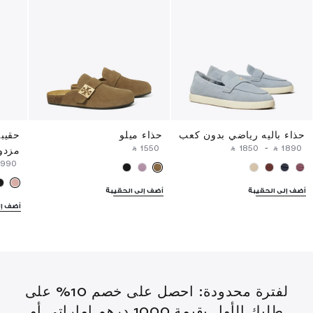
حذاء باليه رياضي بدون كعب
حذاء ميلو
حقيبة
‎ ⃁ ⁦1550⁩ ‎
‎ ⃁ ⁦1850⁩ ‎
-
‎ ⃁ ⁦1890⁩ ‎
مزدو
3990⁩ ‎
أضف إلى الحقيبة
أضف إلى الحقيبة
أضف إل
لفترة محدودة: احصل على خصم 10% على
طلبك الأول بقيمة 1000 درهم إماراتي أو