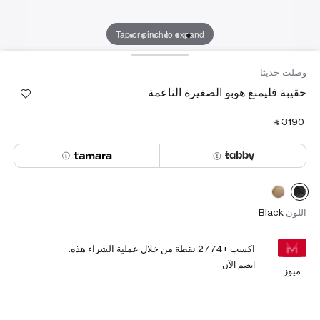
Tap or pinch to expand
وصلت حديثا
حقيبة فليمنغ هوبو الصغيرة الناعمة
‎ ⃁ ⁦3190⁩ ‎
اللون
Black
اكسب +
2774
نقطة من خلال عملية الشراء هذه.
انضم الآن
ميوز