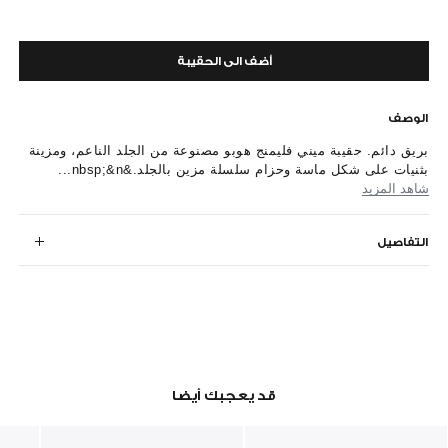
أضف الى الحقيبة
الوصف
بريق دائم. حقيبة ميني فليمنج هوبو مصنوعة من الجلد الناعم، ومزينة
بثنيات على شكل ماسة وحزام سلسلة مزين بالجلد.&nbsp;&n...
شاهد المزيد
التفاصيل
قد يعجبك أيضا