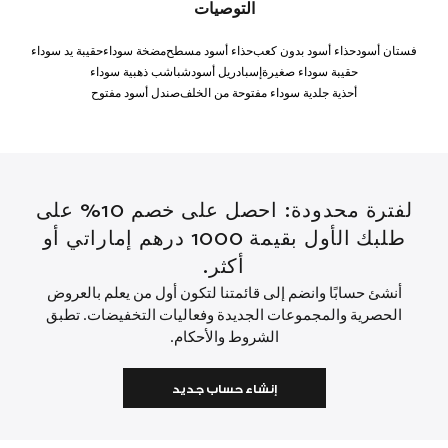
التوصيات
فستان أسود
حذاء أسود بدون كعب
حذاء أسود مسطح
مضخة سوداء
حقيبة يد سوداء
حقيبة سوداء صغيرة
إسبادريل أسود
شباشب ذهبية سوداء
أحذية جلدية سوداء مفتوحة من الخلف
صندل أسود مفتوح
لفترة محدودة: احصل على خصم 10% على
طلبك الأول بقيمة 1000 درهم إماراتي أو
أكثر.
أنشئ حسابًا وانضم إلى قائمتنا لتكون أول من يعلم بالعروض
الحصرية والمجموعات الجديدة وفعاليات التخفيضات. تطبق
الشروط والأحكام.
إنشاء حساب جديد