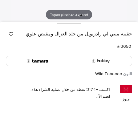
Tap or pinch to expand
حقيبة ميني لي رادزيويل من جلد الغزال ومقبض علوي
‎ ⃁ ⁦3650⁩ ‎
اللون
Wild Tabacco
اكسب +
3174
نقطة من خلال عملية الشراء هذه.
انضم الآن
ميوز