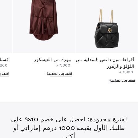
أقراط مون دانس المتدلية من
بلوزة من الفيسكوز
فستا
4200⁩ ‎
‎ ⃁ ⁦3300⁩ ‎
اللؤلؤ والزهور
‎ ⃁ ⁦2800⁩ ‎
أضف إلى الحقيبة
أضف إل
أضف إلى الحقيبة
لفترة محدودة: احصل على خصم 10% على
طلبك الأول بقيمة 1000 درهم إماراتي أو
أكثر.