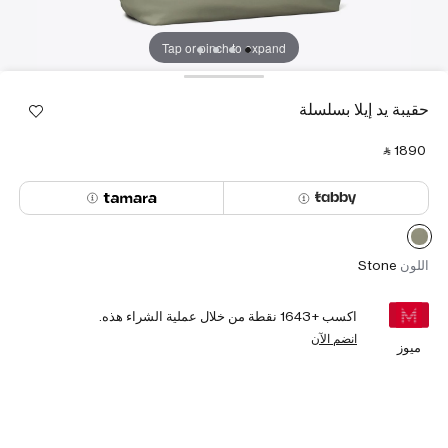
Tap or pinch to expand
حقيبة يد إيلا بسلسلة
‎ ⃁ ⁦1890⁩ ‎
اللون
Stone
اكسب +
1643
نقطة من خلال عملية الشراء هذه.
انضم الآن
ميوز