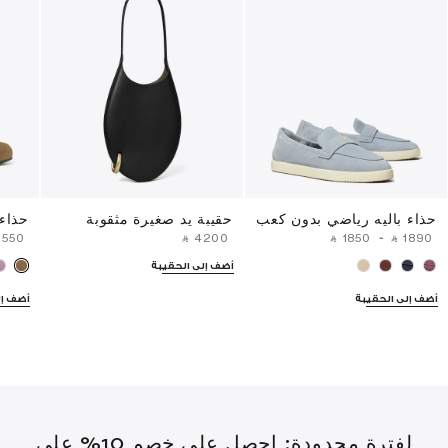
حذاء باليه رياضي بدون كعب
حقيبة يد صغيرة مثقوبة
حذاء 
⁦1550⁩ ‎
‎ ⃁ ⁦4200⁩ ‎
‎ ⃁ ⁦1850⁩ ‎
-
‎ ⃁ ⁦1890⁩ ‎
أضف إلى الحقيبة
أضف إلى الحقيبة
أضف إل
لفترة محدودة: احصل على خصم 10% على