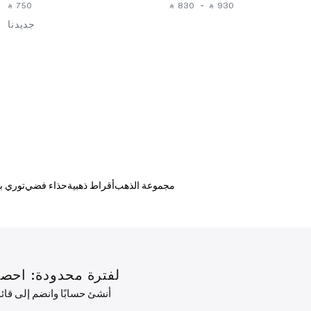
‎ ⃁ ⁦750⁩ ‎
‎ ⃁ ⁦830⁩ ‎
-
‎ ⃁ ⁦930⁩ ‎
جديدنا
مجموعة الذهب
أقراط ذهبية
حذاء فضي
توري 
لفترة محدودة: احصل على خصم 10% على طلبك الأول ب
أنشئ حسابًا وانضم إلى قا