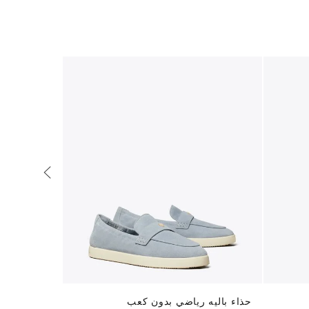
حذاء باليه رياضي بدون كعب
إليانور لوفر