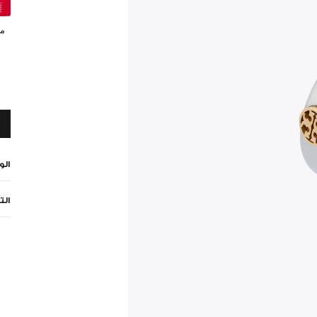
مي
ال
الت