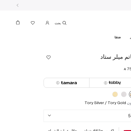
بحث
هدفنا
تم ميلر ستاد
‎ ⃁ ⁦75
ون
Tory Silver / Tory Gold
5
اكسب +
652
نقطة من خلال عملية الشراء