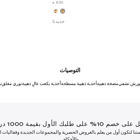
‎ ⃁ ⁦630⁩ ‎
جديدنا
التوصيات
بورش تشفي
مضخة ذهبية
أحذية ذهبية مسطحة
أحذية بكعب عالٍ ذهبية
توري مغلق
ت
قيمة 1000 درهم إماراتي أو أكثر.
ئمتنا لتكون أول من يعلم بالعروض الحصرية والمجموعات الجديدة وفعاليات
والأحكام.