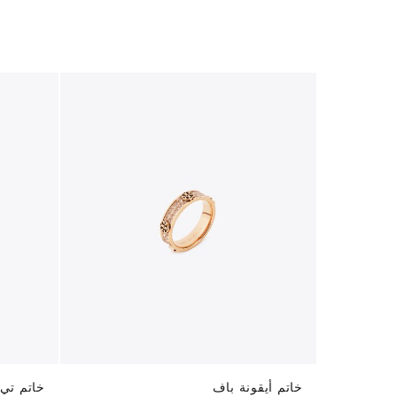
خاتم أيقونة باف
خاتم تي 