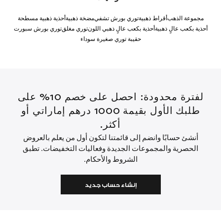
مجموعة الذهب
أقراط ذهبية
توري بورش تشفي
مضخة ذهبية
أحذية ذهبية مسطحة
أحذية بكعب عالٍ ذهبية
أحذية بكعب عالٍ ذهبي اللون
توري مغلق
توري بورش سبورت
حقيبة توري صغيرة سوداء
لفترة محدودة: احصل على خصم 10% على
طلبك الأول بقيمة 1000 درهم إماراتي أو
أكثر.
أنشئ حسابًا وانضم إلى قائمتنا لتكون أول من يعلم بالعروض
الحصرية والمجموعات الجديدة وفعاليات التخفيضات. تطبق
الشروط والأحكام.
إنشاء حساب جديد