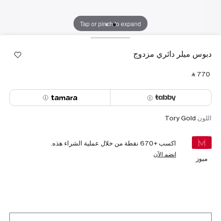
Tap or pinch to expand
دبوس ميلر دائري مزدوج
‎ ⃁ ⁦770⁩ ‎
اللون
Tory Gold
اكسب +
670
نقطة من خلال عملية الشراء هذه.
انضم الآن
ميوز