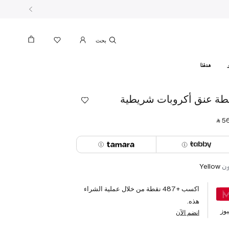
بحث
هدفنا
طة عنق أكروبات شريطية
‎ ⃁ ⁦56
ون
Yellow
اكسب +
487
نقطة من خلال عملية الشراء
هذه.
وز
انضم الآن