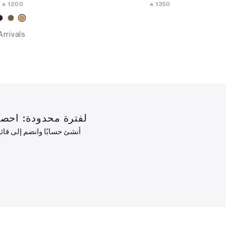
‎ ⃁ ⁦1200⁩ ‎
‎ ⃁ ⁦1350⁩ ‎
rrivals
لفترة محدودة: احصل على خصم 10% على طلبك الأول ب
أنشئ حسابًا وانضم إلى قا