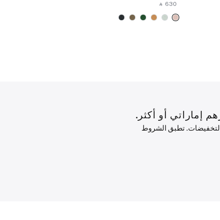
‎ ⃁ ⁦630⁩ ‎
‎ ⃁ ⁦630⁩ ‎
 التخفيضات. تطبق الشروط