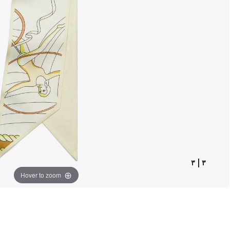
٣
|
٣
Hover to zoom