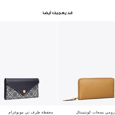
قد يعجبك أيضا
ومي بسحاب كونتيننتال
محفظة ظرف تي مونوغرام