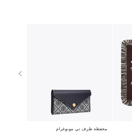
محفظة ظرف تي مونوغرام
محفظة رومي