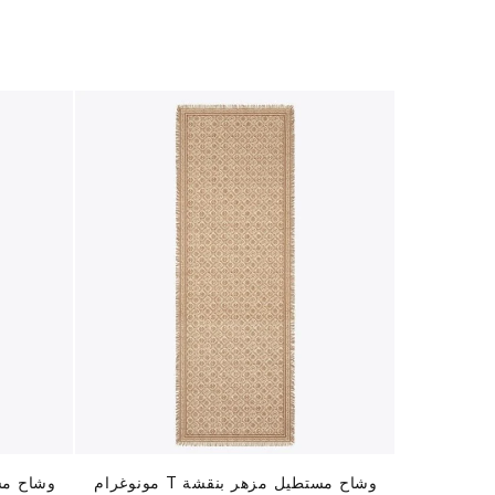
وشاح مستطيل مزهر بنقشة T مونوغرام
وشاح مس