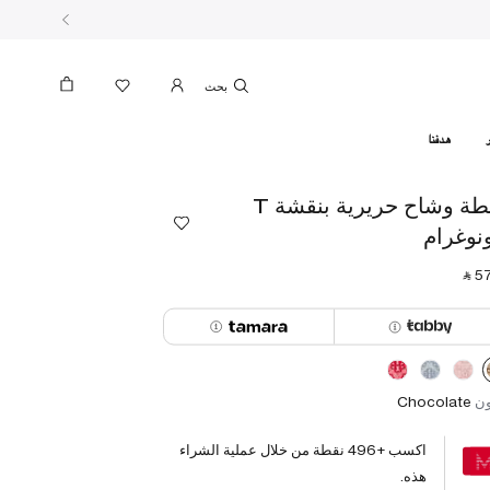
بحث
هدفنا
ربطة وشاح حريرية بنقشة T
نوغرام
‎ ⃁ ⁦57
ون
Chocolate
اكسب +
496
نقطة من خلال عملية الشراء
هذه.