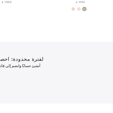
‎ ⃁ ⁦1350⁩ ‎
‎ ⃁ ⁦1150⁩ ‎
لفترة محدودة: احصل على خصم 10% على طلبك الأول ب
أنشئ حسابًا وانضم إلى قا