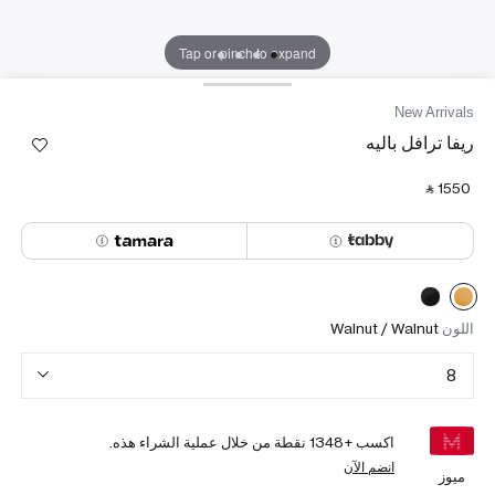
Tap or pinch to expand
New Arrivals
ريفا ترافل باليه
‎ ⃁ ⁦1550⁩ ‎
اللون
Walnut / Walnut
8
اكسب +
1348
نقطة من خلال عملية الشراء هذه.
انضم الآن
ميوز