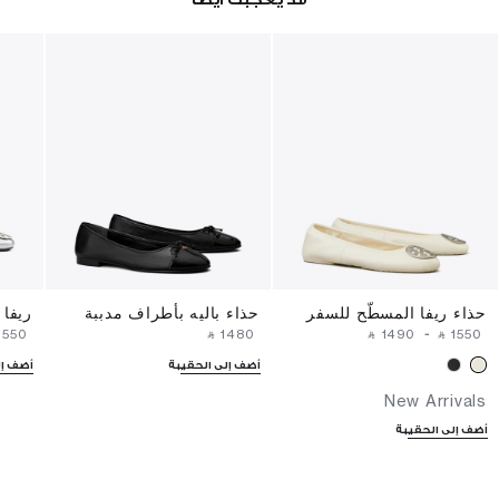
حذاء ريفا المسطّح للسفر
حذاء باليه بأطراف مدببة
ريفا 
⁦1550⁩ ‎
‎ ⃁ ⁦1480⁩ ‎
‎ ⃁ ⁦1490⁩ ‎
-
‎ ⃁ ⁦1550⁩ ‎
أضف إلى الحقيبة
أضف إل
New Arrivals
أضف إلى الحقيبة