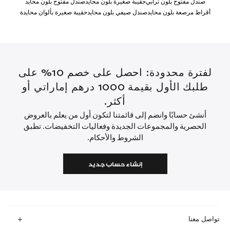
صندل مفتوح بلون ترابي
حقيبة صغيرة بلون محايد
صندل مفتوح بلون محايد
أقراط مرصعة بلون محايد
صندل صيفي بلون محايد
حقيبة صغيرة بألوان محايدة
لفترة محدودة: احصل على خصم 10% على
طلبك الأول بقيمة 1000 درهم إماراتي أو
أكثر.
أنشئ حسابًا وانضم إلى قائمتنا لتكون أول من يعلم بالعروض
الحصرية والمجموعات الجديدة وفعاليات التخفيضات. تطبق
الشروط والأحكام.
إنشاء حساب جديد
تواصل معنا