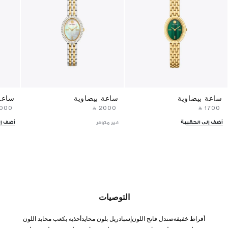
ساعة بيضاوية
ساعة بيضاوية
ساعة
2000⁩ ‎
‎ ⃁ ⁦2000⁩ ‎
‎ ⃁ ⁦1700⁩ ‎
أضف إلى الحقيبة
أضف إل
غير متوفر
التوصيات
أقراط خفيفة
صندل فاتح اللون
إسبادريل بلون محايد
أحذية بكعب محايد اللون