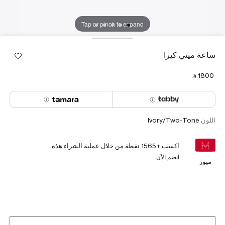
Tap or pinch to expand
ساعة ميني كيرا
‎ ⃁ ⁦1800⁩ ‎
اللون
Ivory/Two-Tone
اكسب +
1565
نقطة من خلال عملية الشراء هذه.
انضم الآن
ميوز