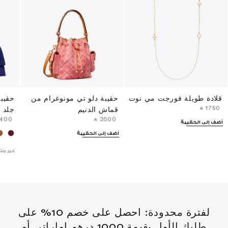
قلادة طويلة فورجت مي نوت
حقيبة دلو تي مونوغرام من
حقيبة
‎ ⃁ ⁦1750⁩ ‎
قماش الدنيم
جلد ا
3400⁩ ‎
‎ ⃁ ⁦3500⁩ ‎
أضف إلى الحقيبة
أضف إلى الحقيبة
غير مت
لفترة محدودة: احصل على خصم 10% على
طلبك الأول بقيمة 1000 درهم إماراتي أو