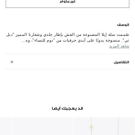
غير متوفر
الوصف
صُممت سلة إيلا المصنوعة من القش بإطار جلدي وشعارنا المميز "دبل
تي". منسوجة يدويًا على أيدي حرفيات من "دوم للنساء"، وه...
شاهد المزيد
التفاصيل
قد يعجبك أيضا