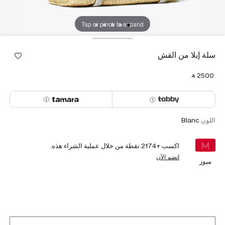
Tap or pinch to expand
سلة إيلا من القش
‎ ⃁ ⁦2500⁩ ‎
اللون
Blanc
اكسب +
2174
نقطة من خلال عملية الشراء هذه.
انضم الآن
ميوز