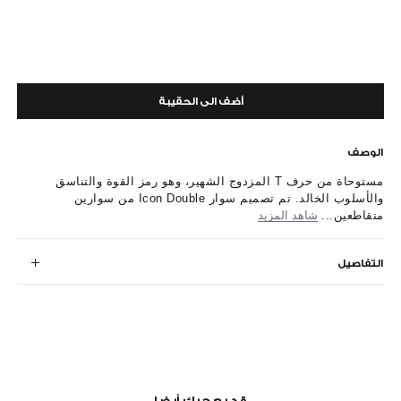
أضف الى الحقيبة
الوصف
مستوحاة من حرف T المزدوج الشهير، وهو رمز القوة والتناسق
والأسلوب الخالد. تم تصميم سوار Icon Double من سوارين
متقاطعين...
شاهد المزيد
التفاصيل
قد يعجبك أيضا