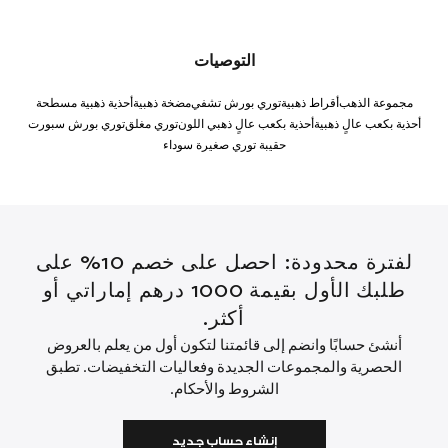
التوصيات
مجموعة الذهب
أقراط ذهبية
توري بورش تشفي
مضخة ذهبية
أحذية ذهبية مسطحة
أحذية بكعب عالٍ ذهبية
أحذية بكعب عالٍ ذهبي اللون
توري مغلق
توري بورش سبورت
حقيبة توري صغيرة سوداء
لفترة محدودة: احصل على خصم 10% على
طلبك الأول بقيمة 1000 درهم إماراتي أو
أكثر.
أنشئ حسابًا وانضم إلى قائمتنا لتكون أول من يعلم بالعروض
الحصرية والمجموعات الجديدة وفعاليات التخفيضات. تطبق
الشروط والأحكام.
إنشاء حساب جديد