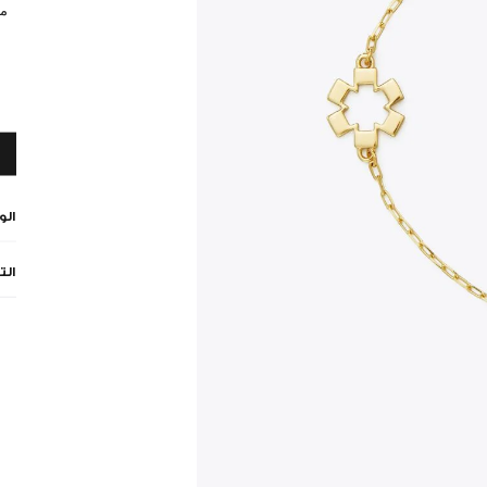
مي
ال
الت