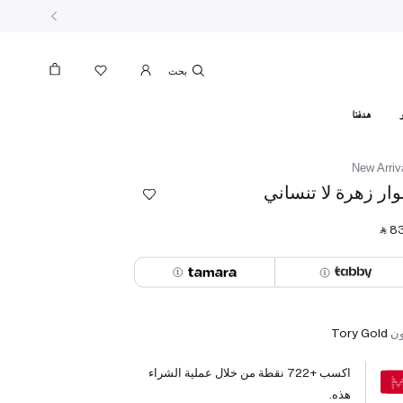
بحث
هدفنا
New Arriv
ار زهرة لا تنساني
‎ ⃁ ⁦83
ون
Tory Gold
اكسب +
722
نقطة من خلال عملية الشراء
هذه.