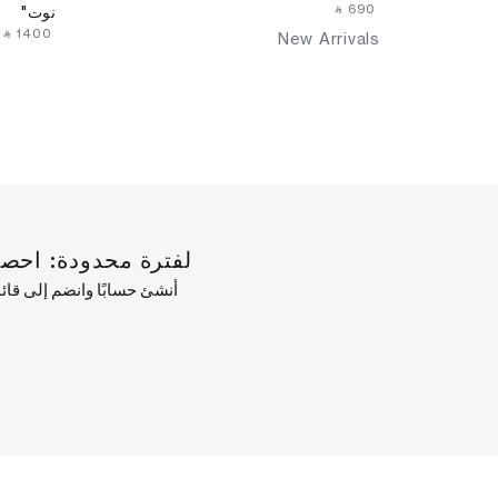
‎ ⃁ ⁦690⁩ ‎
نوت"
‎ ⃁ ⁦1400⁩ ‎
New Arrivals
لفترة محدودة: احصل على خصم 10% على طلبك الأول ب
أنشئ حسابًا وانضم إلى قا