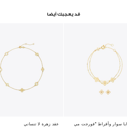
قد يعجبك أيضا
يا سوار وأقراط "فورجت مي
عقد زهرة لا تنساني