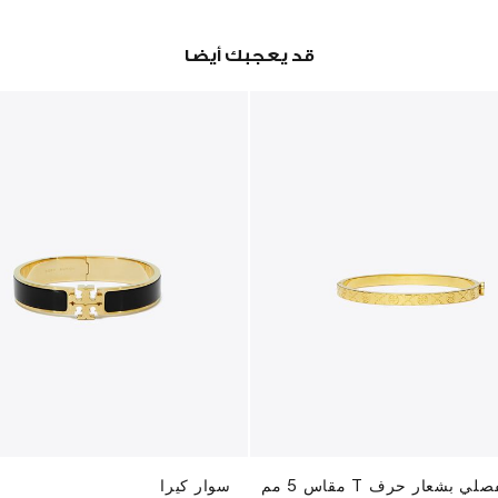
قد يعجبك أيضا
 بشعار حرف T مقاس 5 مم
سوار كيرا