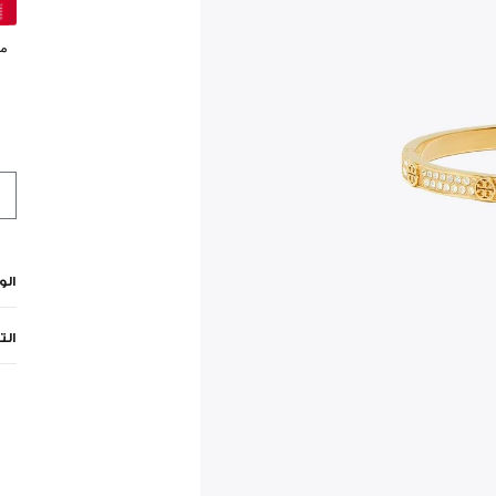
مي
ال
الت