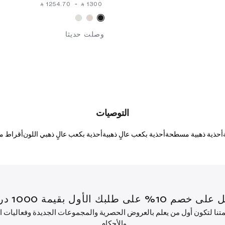
‎ ⃁ ⁦1254.70⁩ ‎
-
‎ ⃁ ⁦1300⁩ ‎
وصلت حديثا
التوصيات
أحذية ذهبية مسطحة
أحذية بكعب عالٍ ذهبية
أحذية بكعب عالٍ ذهبي اللون
أقراط من
قيمة 1000 درهم إماراتي أو أكثر.
ئمتنا لتكون أول من يعلم بالعروض الحصرية والمجموعات الجديدة وفعاليات
والأحكام.