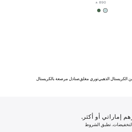
‎ ⃁ ⁦570⁩ ‎
‎ ⃁ ⁦890⁩ ‎
 الكريستال الذهبي
توري مغلق
صنادل مرصعة بالكريستال
 التخفيضات. تطبق الشروط