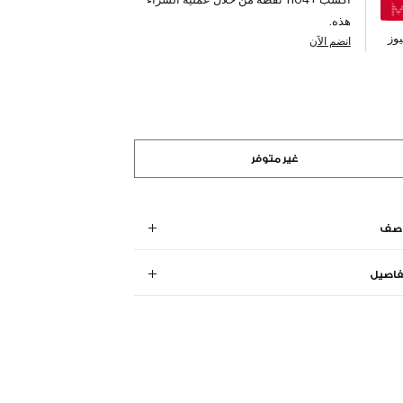
هذه.
وز
انضم الآن
غير متوفر
وصف
فاصيل