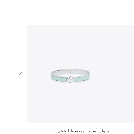
سوار أيقونة متوسط ​​الحجم
سوار فورجت