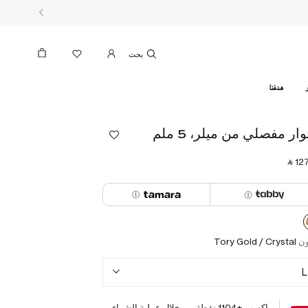
بحث
هدفنا
ار مفصلي من ميلر، 5 ملم
‎ ⃁ ⁦127
ون
Tory Gold / Crystal
L
اكسب +
1104
نقطة من خلال عملية الشراء