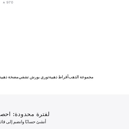
‎ ⃁ ⁦970⁩ ‎
مجموعة الذهب
أقراط ذهبية
توري بورش تشفي
مضخة ذهبية
لفترة محدودة: احصل على خصم 10% على طلبك الأول ب
أنشئ حسابًا وانضم إلى قا