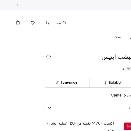
بحث
هدفنا
شب إينيس
‎ ⃁ ⁦169
ون
Camello
7
اكسب +
1470
نقطة من خلال عملية الشراء
هذه.