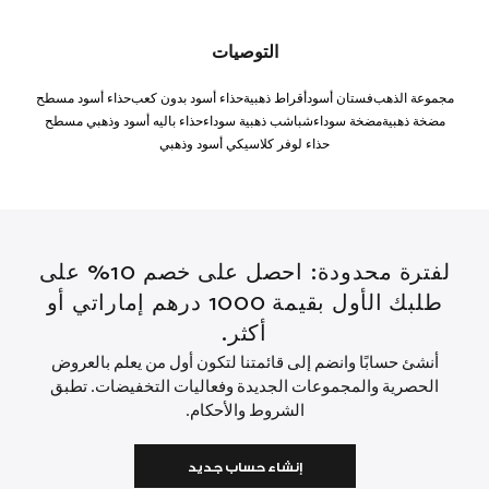
التوصيات
مجموعة الذهب
فستان أسود
أقراط ذهبية
حذاء أسود بدون كعب
حذاء أسود مسطح
مضخة ذهبية
مضخة سوداء
شباشب ذهبية سوداء
حذاء باليه أسود وذهبي مسطح
حذاء لوفر كلاسيكي أسود وذهبي
لفترة محدودة: احصل على خصم 10% على
طلبك الأول بقيمة 1000 درهم إماراتي أو
أكثر.
أنشئ حسابًا وانضم إلى قائمتنا لتكون أول من يعلم بالعروض
الحصرية والمجموعات الجديدة وفعاليات التخفيضات. تطبق
الشروط والأحكام.
إنشاء حساب جديد