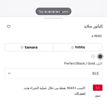
Tap or pinch to expand
إليانور سلايد
‎ ⃁ ⁦1890⁩ ‎
اللون
Perfect Black / Gold
10.5
اكسب +
1643
نقطة من خلال عملية الشراء هذه.
انضم الآن
ميوز