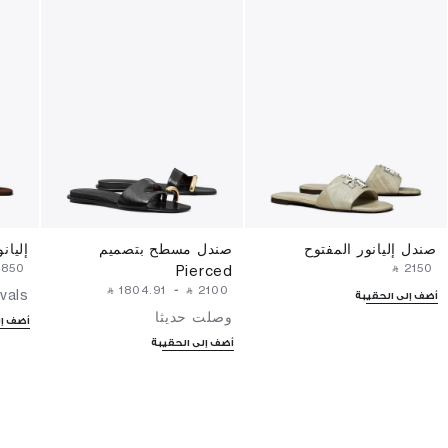
صندل إليانور المفتوح
صندل مسطح بتصميم
إليان
⁦1850⁩ ‎
‎ ⃁ ⁦2150⁩ ‎
Pierced
‎ ⃁ ⁦1804.91⁩ ‎
-
‎ ⃁ ⁦2100⁩ ‎
vals
أضف إلى الحقيبة
وصلت حديثا
أضف إل
أضف إلى الحقيبة