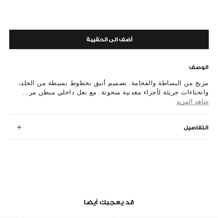
أضف الى الحقيبة
الوصف
مزيج من البساطة والفخامة. تصميم أنيق بخطوط بسيطة من الجلد،
وانحناءات جريئة لأجزاء معدنية منحوتة. مع نعل داخلي مبطن مر...
شاهد المزيد
التفاصيل
قد يعجبك أيضا