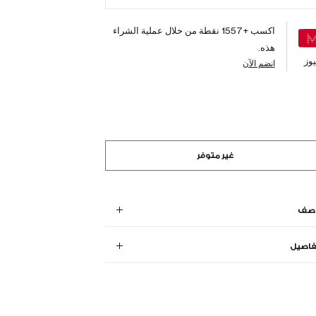
اكسب +
1557
نقطة من خلال عملية الشراء
هذه.
وز
انضم الآن
غير متوفر
وصف
فاصيل