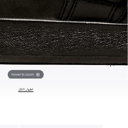
٧
|
٤
Hover to zoom
اظهار الكل