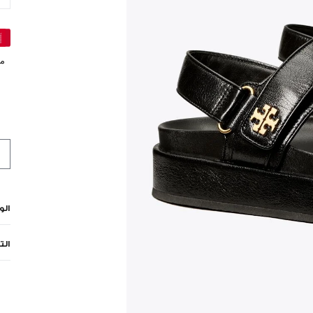
مي
ال
الت