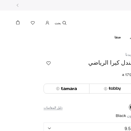
بحث
هدفنا
دنا
دل كيرا الرياضي
‎ ⃁ ⁦179
دليل المقاسات
ون
Black
9.5