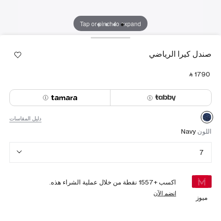
Tap or pinch to expand
صندل كيرا الرياضي
‎ ⃁ ⁦1790⁩ ‎
دليل المقاسات
اللون
Navy
7
اكسب +
1557
نقطة من خلال عملية الشراء هذه.
انضم الآن
ميوز