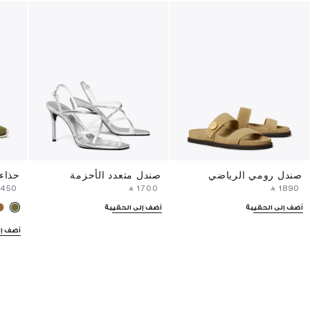
صندل رومي الرياضي
صندل متعدد الأحزمة
حذاء
⁦1450⁩ ‎
‎ ⃁ ⁦1700⁩ ‎
‎ ⃁ ⁦1890⁩ ‎
أضف إلى الحقيبة
أضف إلى الحقيبة
أضف إل