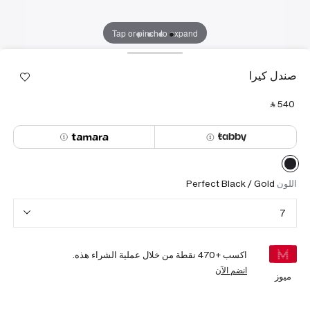
Tap or pinch to expand
صندل كيرا
‎ ⃁ ⁦540⁩ ‎
اللون
Perfect Black / Gold
7
اكسب +
470
نقطة من خلال عملية الشراء هذه.
انضم الآن
ميوز