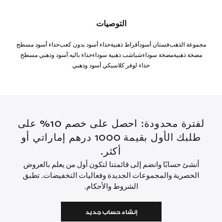
التوصيات
مجموعة الذهب
فستان أسود
أقراط ذهبية
حذاء أسود بدون كعب
حذاء أسود مسطح
مضخة ذهبية
مضخة سوداء
شباشب ذهبية سوداء
حذاء باليه أسود وذهبي مسطح
حذاء لوفر كلاسيكي أسود وذهبي
لفترة محدودة: احصل على خصم 10% على
طلبك الأول بقيمة 1000 درهم إماراتي أو
أكثر.
أنشئ حسابًا وانضم إلى قائمتنا لتكون أول من يعلم بالعروض
الحصرية والمجموعات الجديدة وفعاليات التخفيضات. تطبق
الشروط والأحكام.
إنشاء حساب جديد