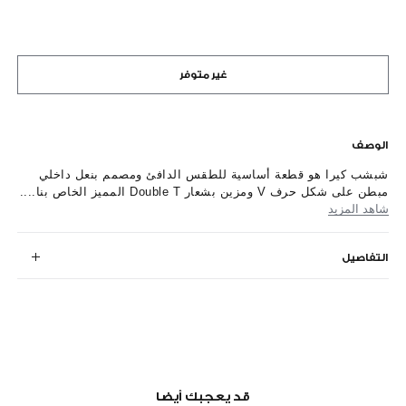
غير متوفر
الوصف
شبشب كيرا هو قطعة أساسية للطقس الدافئ ومصمم بنعل داخلي
مبطن على شكل حرف V ومزين بشعار Double T المميز الخاص بنا....
شاهد المزيد
التفاصيل
قد يعجبك أيضا