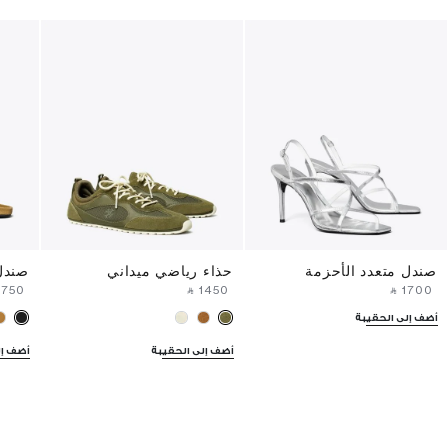
صندل متعدد الأحزمة
حذاء رياضي ميداني
صندل
⁦1750⁩ ‎
‎ ⃁ ⁦1450⁩ ‎
‎ ⃁ ⁦1700⁩ ‎
أضف إلى الحقيبة
أضف إلى الحقيبة
أضف إل