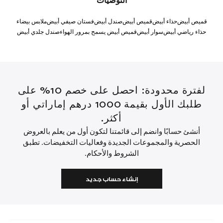
التوصيات
قميص أبيض
حذاء أبيض
قميص أبيض
صندل أبيض
فستان صيفي أبيض
ملابس بيضاء
حذاء رياضي أبيض
سوار أبيض
قميص أبيض يسمح بمرور الهواء
صندل جلدي أبيض
لفترة محدودة: احصل على خصم 10% على
طلبك الأول بقيمة 1000 درهم إماراتي أو
أكثر.
أنشئ حسابًا وانضم إلى قائمتنا لتكون أول من يعلم بالعروض
الحصرية والمجموعات الجديدة وفعاليات التخفيضات. تطبق
الشروط والأحكام.
إنشاء حساب جديد