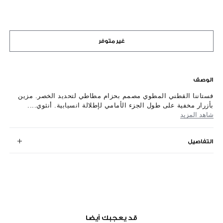
غير متوفر
الوصف
فستاننا القطني المطوي مصمم بحزام مطاطي لتحديد الخصر. مزين
بأزرار مخفية على طول الجزء الأمامي لإطلالة انسيابية. أنثوي....
شاهد المزيد
التفاصيل
قد يعجبك أيضا